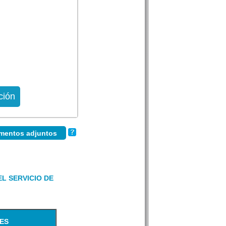
ción
umentos adjuntos
L SERVICIO DE
ES