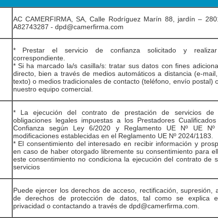
AC CAMERFIRMA, SA, Calle Rodríguez Marín 88, jardín – 2801
A82743287 - dpd@camerfirma.com
* Prestar el servicio de confianza solicitado y realizar
correspondiente.
* Si ha marcado la/s casilla/s: tratar sus datos con fines adicion
directo, bien a través de medios automáticos a distancia (e-mail
texto) o medios tradicionales de contacto (teléfono, envío postal) 
nuestro equipo comercial.
* La ejecución del contrato de prestación de servicios de 
obligaciones legales impuestas a los Prestadores Cualificados
Confianza según Ley 6/2020 y Reglamento UE Nº UE Nº 
modificaciones establecidas en el Reglamento UE Nº 2024/1183.
* El consentimiento del interesado en recibir información y pros
en caso de haber otorgado libremente su consentimiento para ell
este consentimiento no condiciona la ejecución del contrato de s
servicios
Puede ejercer los derechos de acceso, rectificación, supresión, 
de derechos de protección de datos, tal como se explica en
privacidad o contactando a través de dpd@camerfirma.com.