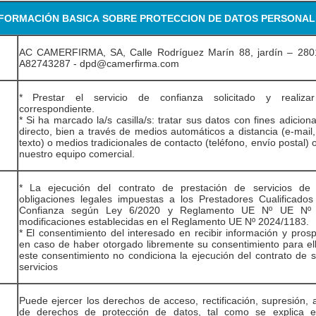
NFORMACIÓN BASICA SOBRE PROTECCION DE DATOS PERSONAL
AC CAMERFIRMA, SA, Calle Rodríguez Marín 88, jardín – 2801
A82743287 - dpd@camerfirma.com
* Prestar el servicio de confianza solicitado y realizar
correspondiente.
* Si ha marcado la/s casilla/s: tratar sus datos con fines adicion
directo, bien a través de medios automáticos a distancia (e-mail
texto) o medios tradicionales de contacto (teléfono, envío postal) 
nuestro equipo comercial.
* La ejecución del contrato de prestación de servicios de 
obligaciones legales impuestas a los Prestadores Cualificados
Confianza según Ley 6/2020 y Reglamento UE Nº UE Nº 
modificaciones establecidas en el Reglamento UE Nº 2024/1183.
* El consentimiento del interesado en recibir información y pros
en caso de haber otorgado libremente su consentimiento para ell
este consentimiento no condiciona la ejecución del contrato de s
servicios
Puede ejercer los derechos de acceso, rectificación, supresión, 
de derechos de protección de datos, tal como se explica en